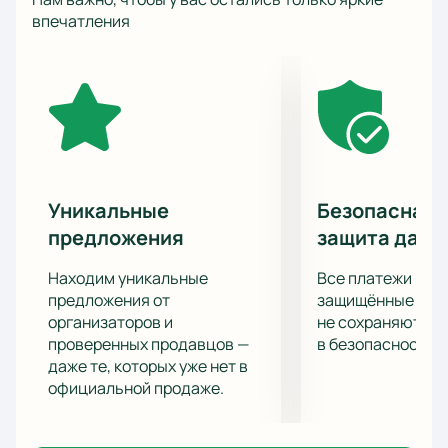
В розыгрышах Кубка Гагарина они встречались
впечатления
пять раз, и четыре из них только за последние пять
лет. Всего они сыграли друг против друга 76 игр,
«Авангард» забил 212 шайб, а «Салават» - 207.
Судьба и турнирная таблица их постоянно сводит
на катке и от того интереснее наблюдать за игрой
двух профессиональных клубов.
Сейчас «Авангард» находится на второй позиции в
Восточной конференции и сыграно 58 игр и набрано
Уникальные
Безопасная 
82 очка, а уфимцы пока находятся на четвертом
предложения
защита данн
месте с 77 очками, но в запасе есть одна игра,
чтобы догнать или перегнать «Ястребов».
Находим уникальные
Все платежи про
Не пропустите отличный матч между «Авангардом»
предложения от
защищённые шлю
и «Салават Юлаевым»!
организаторов и
не сохраняются 
проверенных продавцов —
в безопасности.
даже те, которых уже нет в
официальной продаже.