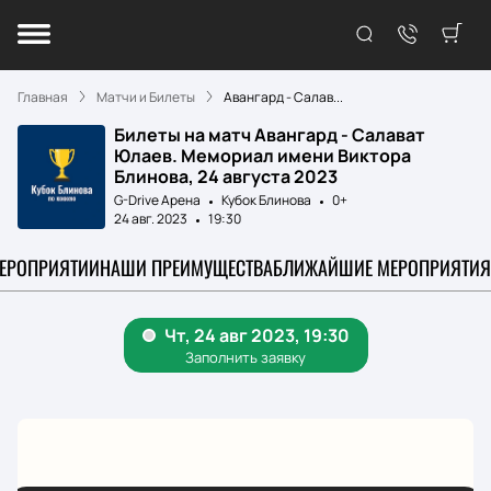
Главная
Матчи и Билеты
Авангард - Салав...
Билеты на матч Авангард - Салават
Юлаев. Мемориал имени Виктора
Блинова, 24 августа 2023
G-Drive Арена
Кубок Блинова
0+
24 авг. 2023
19:30
МЕРОПРИЯТИИ
НАШИ ПРЕИМУЩЕСТВА
БЛИЖАЙШИЕ МЕРОПРИЯТИЯ