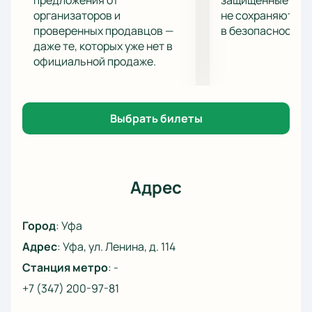
предложения от
защищённые шлю
определенно станет центральной в туре и
организаторов и
не сохраняются 
проверенных продавцов —
в безопасности.
доставит море эмоций болельщикам.
даже те, которых уже нет в
Купить билеты на игру «Салават Юлаев» (Уфа) -
официальной продаже.
«ЦСКА» (Москва) можно за максимально короткое
время на страницах нашего сайта.
Выбрать билеты
Адрес
Город
:
Уфа
Адрес
:
Уфа, ул. Ленина, д. 114
Станция метро
:
-
+7 (347) 200-97-81