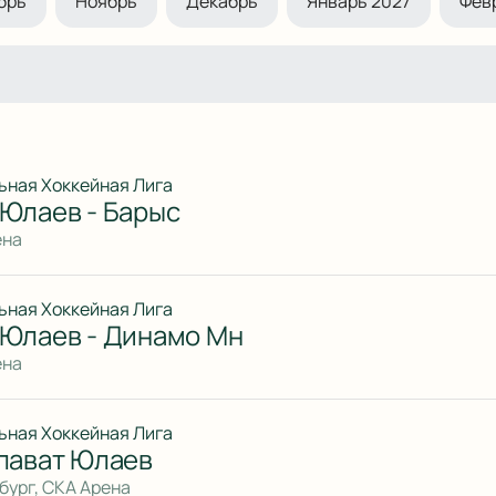
брь
Ноябрь
Декабрь
Январь 2027
Фев
ьная Хоккейная Лига
 Юлаев - Барыс
ена
ьная Хоккейная Лига
 Юлаев - Динамо Мн
ена
ьная Хоккейная Лига
алават Юлаев
бург, СКА Арена