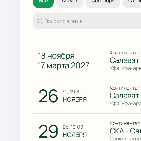
Все
Август
Сентябрь
Октя
Континентал
18 ноября
—
Салават
17 марта 2027
Уфа, Уфа-ар
26
Континентал
чт, 19:30
Салават
НОЯБРЯ
Уфа, Уфа-ар
29
Континентал
вс, 16:00
СКА - С
НОЯБРЯ
Санкт-Петер