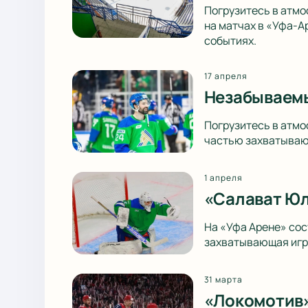
Погрузитесь в атмо
на матчах в «Уфа-А
событиях.
17 апреля
Незабываемы
Погрузитесь в атмо
частью захватываю
1 апреля
«Салават Юл
На «Уфа Арене» со
захватывающая игра
31 марта
«Локомотив»