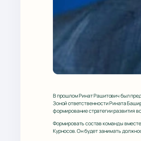
В прошлом Ринат Рашитович был пре
Зоной ответственности Рината Башир
формирование стратегии развития вс
Формировать состав команды вместе
Курносов. Он будет занимать должно