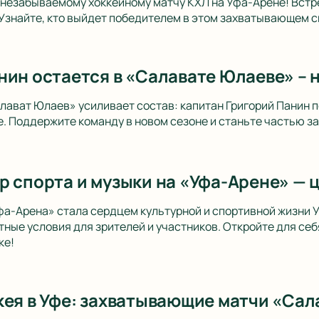
незабываемому хоккейному матчу КХЛ на Уфа-Арене! Встре
Узнайте, кто выйдет победителем в этом захватывающем 
нин остается в «Салавате Юлаеве» – 
лават Юлаев» усиливает состав: капитан Григорий Панин п
. Поддержите команду в новом сезоне и станьте частью 
р спорта и музыки на «Уфа-Арене» — 
фа-Арена» стала сердцем культурной и спортивной жизни
ные условия для зрителей и участников. Откройте для себ
ке!
кея в Уфе: захватывающие матчи «Сал