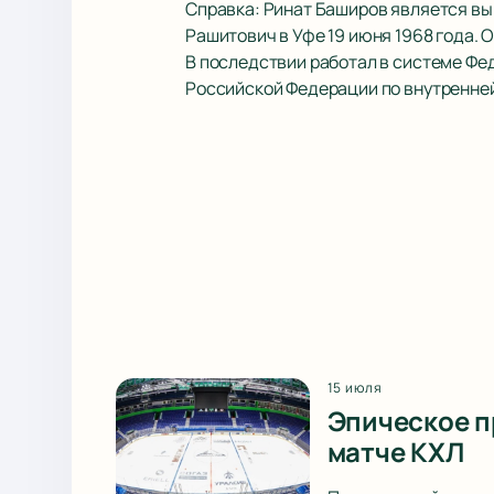
Справка: Ринат Баширов является 
Рашитович в Уфе 19 июня 1968 года. 
В последствии работал в системе Фе
Российской Федерации по внутренней
15 июля
Эпическое п
матче КХЛ