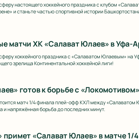
сферу настоящего хоккейного праздника с клубом «Салав
рене» и станьте частью спортивной истории Башкортостана
е матчи ХК «Салават Юлаев» в Уфа-Ар
сферу хоккейного праздника с «Салаватом Юлаевым» на У
щего зрелища Континентальной хоккейной лиги!
аев» готов к борьбе с «Локомотивом
стоится матч 1/4 финала плей-офф КХЛ между «Салаватом 
 и напряжённая борьба до последних минут.
 примет «Салават Юлаев» в матче 1/