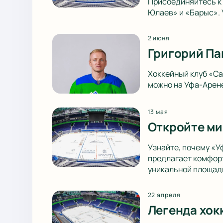
Присоединяйтесь к 
Юлаев» и «Барыс». 
2 июня
Григорий Па
Хоккейный клуб «Са
можно на Уфа-Арене
13 мая
Откройте ми
Узнайте, почему «У
предлагает комфорт
уникальной площад
22 апреля
Легенда хок