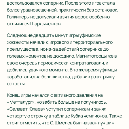
воспользовался соперник. После этого игра стала
более уравновешенной, практически без остановок.
Голкиперы не допускали взятия ворот, особенно
отличился Шардыченков.
Следующие двадцать минут игры уфимские
хоккеисты начали с игрового и территориального
преимущества, но из-за действий соперника до
голевых моментов не доходило. Магнитогорцы же в
свою очередь периодически контратаковали, и
добились удачного момента. В то же время уфимцы
заработали два большинства, добавив розыгрышу
остроты.
Конец игры начался с активного давления на
«Метталург», но забить больше не получилось.
«Салават Юлаев» уступил соперникам и занял
четвертую строчку в таблице Кубка чемпионов. Также
стоит отметить, что С. Шмелев был назван лучшим