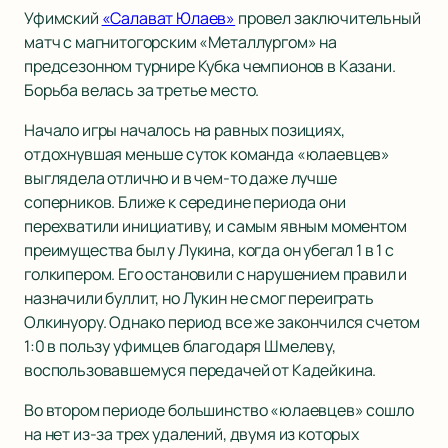
Уфимский
«Салават Юлаев»
провел заключительный
матч с магнитогорским «Металлургом» на
предсезонном турнире Кубка чемпионов в Казани.
Борьба велась за третье место.
Начало игры началось на равных позициях,
отдохнувшая меньше суток команда «юлаевцев»
выглядела отлично и в чем-то даже лучше
соперников. Ближе к середине периода они
перехватили инициативу, и самым явным моментом
преимущества был у Лукина, когда он убегал 1 в 1 с
голкипером. Его остановили с нарушением правил и
назначили буллит, но Лукин не смог переиграть
Олкинуору. Однако период все же закончился счетом
1:0 в пользу уфимцев благодаря Шмелеву,
воспользовавшемуся передачей от Кадейкина.
Во втором периоде большинство «юлаевцев» сошло
на нет из-за трех удалений, двумя из которых