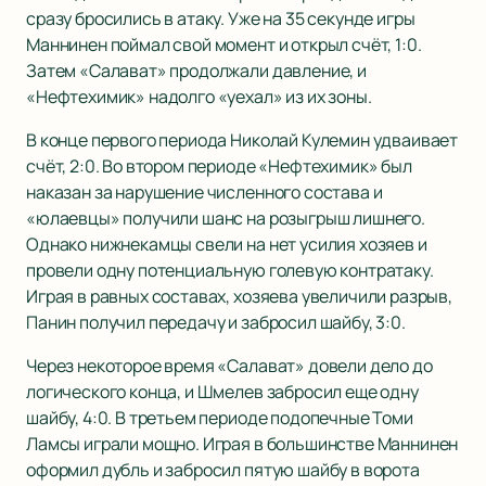
сразу бросились в атаку. Уже на 35 секунде игры
Маннинен поймал свой момент и открыл счёт, 1:0.
Затем «Салават» продолжали давление, и
«Нефтехимик» надолго «уехал» из их зоны.
В конце первого периода Николай Кулемин удваивает
счёт, 2:0. Во втором периоде «Нефтехимик» был
наказан за нарушение численного состава и
«юлаевцы» получили шанс на розыгрыш лишнего.
Однако нижнекамцы свели на нет усилия хозяев и
провели одну потенциальную голевую контратаку.
Играя в равных составах, хозяева увеличили разрыв,
Панин получил передачу и забросил шайбу, 3:0.
Через некоторое время «Салават» довели дело до
логического конца, и Шмелев забросил еще одну
шайбу, 4:0. В третьем периоде подопечные Томи
Ламсы играли мощно. Играя в большинстве Маннинен
оформил дубль и забросил пятую шайбу в ворота