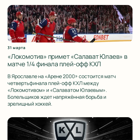
31 марта
«Локомотив» примет «Салават Юлаев» в
матче 1/4 финала плей-офф КХЛ
В Ярославле на «Арене 2000» состоится матч
четвертьфинала плей-офф КХЛ между
«Локомотивом» и «Салаватом Юлаевым».
Болельщиков ждет напряжённая борьба и
зрелищный хоккей.