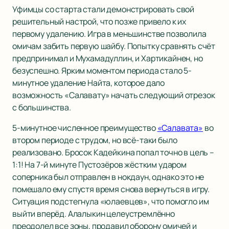
Уфимцы со старта стали демонстрировать свой
решительный настрой, что позже привело к их
первому удалению. Игра в меньшинстве позволила
омичам забить первую шайбу. Попытку сравнять счёт
предпринимал и Мухамадуллин, и Хартикайнен, но
безуспешно. Ярким моментом периода стало 5-
минутное удаление Найта, которое дало
возможность «Салавату» начать следующий отрезок
с большинства.
5-минутное численное преимущество
«Салавата»
во
втором периоде с трудом, но всё-таки было
реализовано. Бросок Кадейкина попал точно в цель –
1:1! На 7-й минуте Пустозёров жёстким ударом
соперника был отправлен в нокдаун, однако это не
помешало ему спустя время снова вернуться в игру.
Ситуация подстегнула «юлаевцев», что помогло им
выйти вперёд. Алалыкин целеустремлённо
преодолел все зоны, продавил оборону омичей и