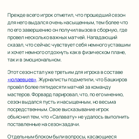
Прежде всего игрок отметил, что прошедший сезон
для него выдался очень насыщенным, тем более что
по его завершению он получил вызов в сборную, где
провел несколько важных матчей. Нападающий
сказал, что сейчас чувствует себя немного уставшим
и хочет немного отдохнуть как в физическом плане,
так и в эмоциональном.
Этот сезон стал уже третьим для игрока в составе
«юлаевцев»
. Журналисты подметили, что Башкиров
провёл более пятидесяти матчей за команду
мастеров. Форвард парировал, что, по его мнению,
сезон выдался пусть и насыщенным, но весьма
посредственным. Свое высказывание игрок
объяснил тем, что «Салавату» не удалось выполнить
поставленные на сезон задачи.
Отдельным блоком были вопросы, касающиеся