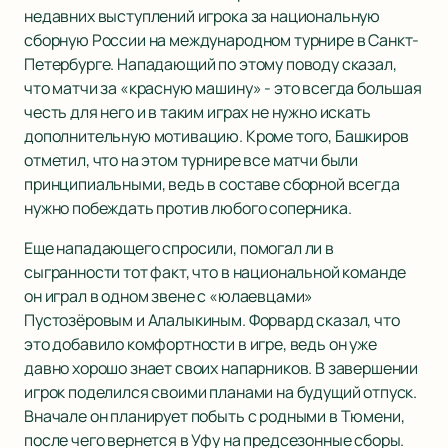
недавних выступлений игрока за национальную
сборную России на международном турнире в Санкт-
Петербурге. Нападающий по этому поводу сказал,
что матчи за «красную машину» - это всегда большая
честь для него и в таким играх не нужно искать
дополнительную мотивацию. Кроме того, Башкиров
отметил, что на этом турнире все матчи были
принципиальными, ведь в составе сборной всегда
нужно побеждать против любого соперника.
Еще нападающего спросили, помогал ли в
сыгранности тот факт, что в национальной команде
он играл в одном звене с «юлаевцами»
Пустозёровым и Алалыкиным. Форвард сказал, что
это добавило комфортности в игре, ведь он уже
давно хорошо знает своих напарников. В завершении
игрок поделился своими планами на будущий отпуск.
Вначале он планирует побыть с родными в Тюмени,
после чего вернется в Уфу на предсезонные сборы.