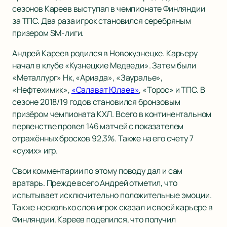
сезонов Кареев выступал в чемпионате Финляндии
за ТПС. Два раза игрок становился серебряным
призером SM-лиги.
Андрей Кареев родился в Новокузнецке. Карьеру
начал в клубе «Кузнецкие Медведи». Затем были
«Металлург» Нк, «Ариада», «Зауралье»,
«Нефтехимик»,
«Салават Юлаев»
, «Торос» и ТПС. В
сезоне 2018/19 годов становился бронзовым
призёром чемпионата КХЛ. Всего в континентальном
первенстве провел 146 матчей с показателем
отражённых бросков 92,3%. Также на его счету 7
«сухих» игр.
Свои комментарии по этому поводу дал и сам
вратарь. Прежде всего Андрей отметил, что
испытывает исключительно положительные эмоции.
Также несколько слов игрок сказал и своей карьере в
Финляндии. Кареев поделился, что получил