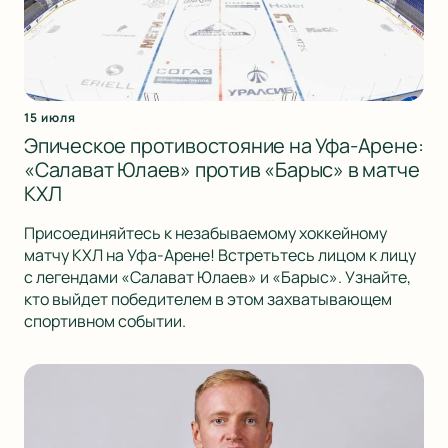
15 июля
Эпическое противостояние на Уфа-Арене:
«Салават Юлаев» против «Барыс» в матче
КХЛ
Присоединяйтесь к незабываемому хоккейному
матчу КХЛ на Уфа-Арене! Встретьтесь лицом к лицу
с легендами «Салават Юлаев» и «Барыс». Узнайте,
кто выйдет победителем в этом захватывающем
спортивном событии.