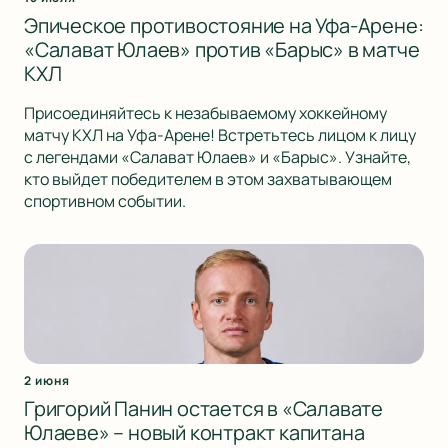
Эпическое противостояние на Уфа-Арене:
«Салават Юлаев» против «Барыс» в матче
КХЛ
Присоединяйтесь к незабываемому хоккейному
матчу КХЛ на Уфа-Арене! Встретьтесь лицом к лицу
с легендами «Салават Юлаев» и «Барыс». Узнайте,
кто выйдет победителем в этом захватывающем
спортивном событии.
2 июня
Григорий Панин остается в «Салавате
Юлаеве» – новый контракт капитана