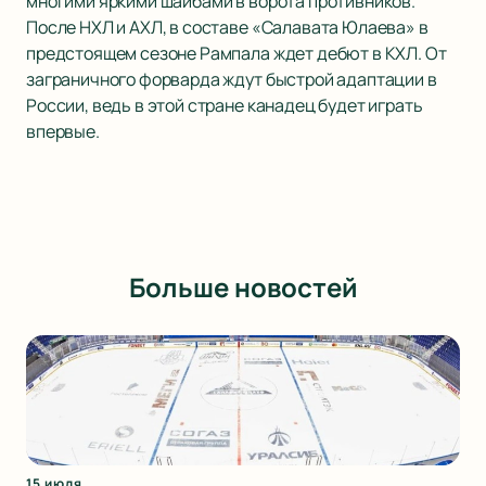
многими яркими шайбами в ворота противников.
После НХЛ и АХЛ, в составе «Салавата Юлаева» в
предстоящем сезоне Рампала ждет дебют в КХЛ. От
заграничного форварда ждут быстрой адаптации в
России, ведь в этой стране канадец будет играть
впервые.
Больше новостей
15 июля