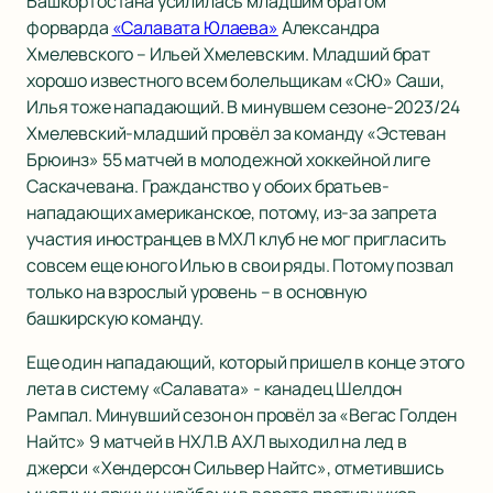
Башкортостана усилилась младшим братом
форварда
«Салавата Юлаева»
Александра
Хмелевского – Ильей Хмелевским. Младший брат
хорошо известного всем болельщикам «СЮ» Саши,
Илья тоже нападающий. В минувшем сезоне-2023/24
Хмелевский-младший провёл за команду «Эстеван
Брюинз» 55 матчей в молодежной хоккейной лиге
Саскачевана. Гражданство у обоих братьев-
нападающих американское, потому, из-за запрета
участия иностранцев в МХЛ клуб не мог пригласить
совсем еще юного Илью в свои ряды. Потому позвал
только на взрослый уровень – в основную
башкирскую команду.
Еще один нападающий, который пришел в конце этого
лета в систему «Салавата» - канадец Шелдон
Рампал. Минувший сезон он провёл за «Вегас Голден
Найтс» 9 матчей в НХЛ.В АХЛ выходил на лед в
джерси «Хендерсон Сильвер Найтс», отметившись