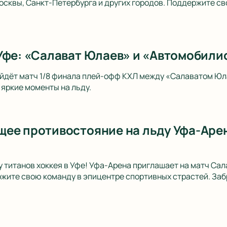
осквы, Санкт-Петербурга и других городов. Поддержите св
Уфе: «Салават Юлаев» и «Автомобилис
ойдёт матч 1/8 финала плей-офф КХЛ между «Салаватом Ю
 яркие моменты на льду.
ее противостояние на льду Уфа-Арен
у титанов хоккея в Уфе! Уфа-Арена приглашает на матч Са
жите свою команду в эпицентре спортивных страстей. Заб