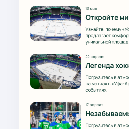
13 мая
Откройте ми
Узнайте, почему «У
предлагает комфорт
уникальной площад
22 апреля
Легенда хок
Погрузитесь в атмо
на матчах в «Уфа-А
событиях.
17 апреля
Незабываемы
Погрузитесь в атмо