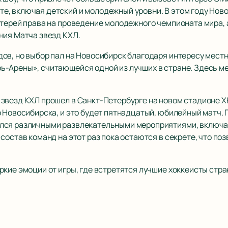
, включая детский и молодежный уровни. В этом году Ново
терей права на проведение молодежного чемпионата мира, а
ния Матча звезд КХЛ.
ов, но выбор пал на Новосибирск благодаря интересу местн
ь-Арены», считающейся одной из лучших в стране. Здесь м
звезд КХЛ прошел в Санкт-Петербурге на новом стадионе Х
о Новосибирска, и это будет пятнадцатый, юбилейный матч.
лся различными развлекательными мероприятиями, включая
состав команд на этот раз пока остаются в секрете, что поз
кие эмоции от игры, где встретятся лучшие хоккеисты стра