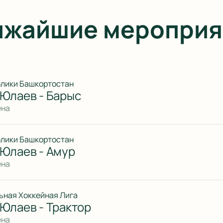
ижайшие мероприя
блики Башкортостан
 Юлаев - Барыс
ена
блики Башкортостан
 Юлаев - Амур
ена
ьная Хоккейная Лига
Юлаев - Трактор
ена