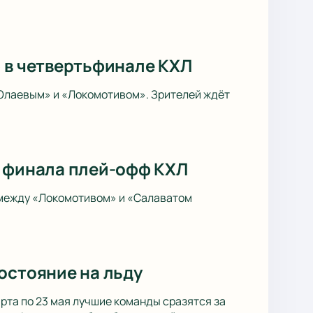
» в четвертьфинале КХЛ
Юлаевым» и «Локомотивом». Зрителей ждёт
4 финала плей-офф КХЛ
 между «Локомотивом» и «Салаватом
остояние на льду
рта по 23 мая лучшие команды сразятся за