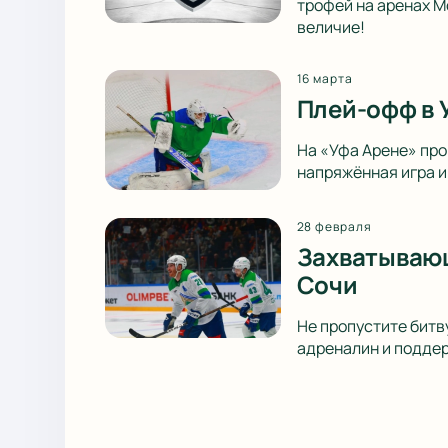
трофей на аренах М
величие!
16 марта
Плей-офф в 
На «Уфа Арене» пр
напряжённая игра и
28 февраля
Захватывающ
Сочи
Не пропустите битв
адреналин и поддер