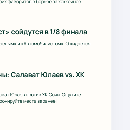
оих фаворитов в борьбе за хоккейное
т» сойдутся в 1/8 финала
лаевым» и «Автомобилистом». Ожидается
ы: Салават Юлаев vs. ХК
лават Юлаев против ХК Сочи. Ощутите
ронируйте места заранее!