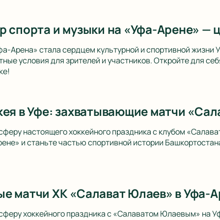
р спорта и музыки на «Уфа-Арене» — 
фа-Арена» стала сердцем культурной и спортивной жизни
ные условия для зрителей и участников. Откройте для себ
ке!
кея в Уфе: захватывающие матчи «Сал
сферу настоящего хоккейного праздника с клубом «Салав
рене» и станьте частью спортивной истории Башкортостана
е матчи ХК «Салават Юлаев» в Уфа-Ар
сферу хоккейного праздника с «Салаватом Юлаевым» на У