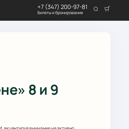
+7 (347) 200-97-81
Билеты и бронирование
е» 8 и 9
И, акцентируя внимание на активно