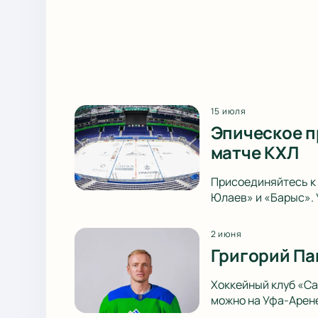
15 июля
Эпическое п
матче КХЛ
Присоединяйтесь к 
Юлаев» и «Барыс». 
2 июня
Григорий Па
Хоккейный клуб «Са
можно на Уфа-Арене