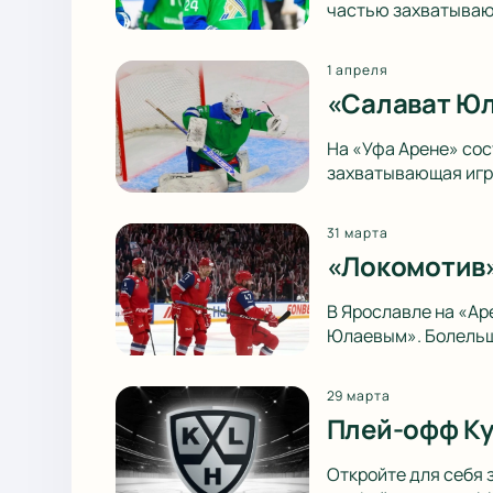
частью захватываю
1 апреля
«Салават Юл
На «Уфа Арене» со
захватывающая игра
31 марта
«Локомотив»
В Ярославле на «А
Юлаевым». Болельщ
29 марта
Плей-офф Ку
Откройте для себя 