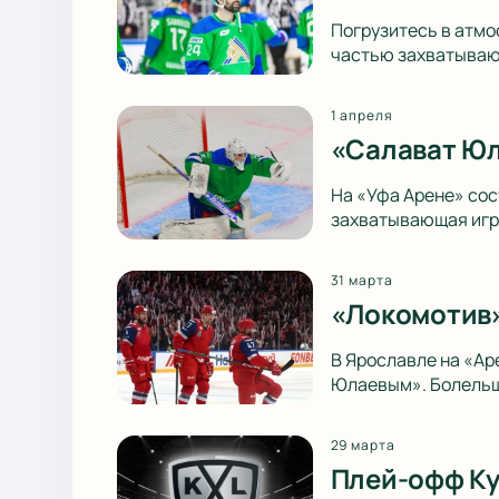
Погрузитесь в атмо
частью захватываю
1 апреля
«Салават Юл
На «Уфа Арене» со
захватывающая игра
31 марта
«Локомотив»
В Ярославле на «А
Юлаевым». Болельщ
29 марта
Плей-офф Ку