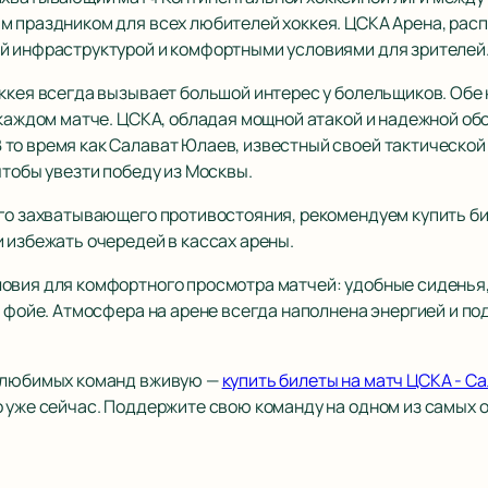
м праздником для всех любителей хоккея. ЦСКА Арена, рас
й инфраструктурой и комфортными условиями для зрителей
оккея всегда вызывает большой интерес у болельщиков. Об
 каждом матче. ЦСКА, обладая мощной атакой и надежной об
то время как Салават Юлаев, известный своей тактической
чтобы увезти победу из Москвы.
ого захватывающего противостояния, рекомендуем купить би
 избежать очередей в кассах арены.
овия для комфортного просмотра матчей: удобные сиденья
в фойе. Атмосфера на арене всегда наполнена энергией и п
й любимых команд вживую —
купить билеты на матч ЦСКА - С
 уже сейчас. Поддержите свою команду на одном из самых 