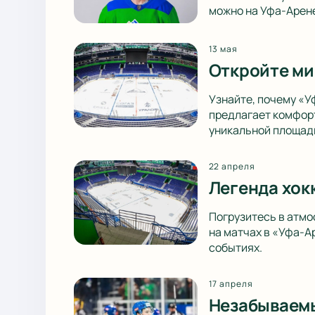
можно на Уфа-Арене
13 мая
Откройте ми
Узнайте, почему «У
предлагает комфорт
уникальной площад
22 апреля
Легенда хок
Погрузитесь в атмо
на матчах в «Уфа-А
событиях.
17 апреля
Незабываемы