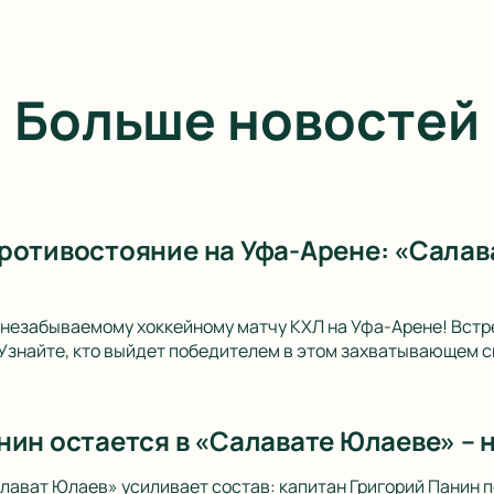
Больше новостей
ротивостояние на Уфа-Арене: «Салав
незабываемому хоккейному матчу КХЛ на Уфа-Арене! Встре
Узнайте, кто выйдет победителем в этом захватывающем 
нин остается в «Салавате Юлаеве» – 
лават Юлаев» усиливает состав: капитан Григорий Панин п