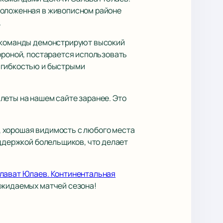
положенная в живописном районе
.
е команды демонстрируют высокий
ороной, постарается использовать
 гибкостью и быстрыми
леты на нашем сайте заранее. Это
, хорошая видимость с любого места
оддержкой болельщиков, что делает
алават Юлаев. Континентальная
ожидаемых матчей сезона!