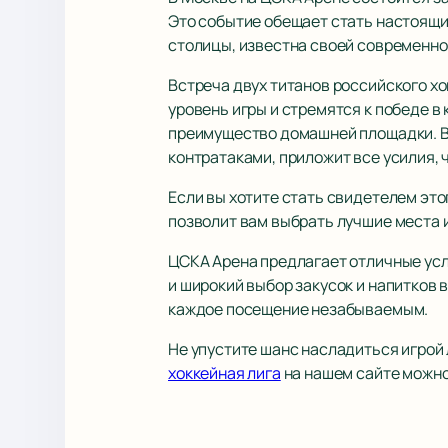
Это событие обещает стать настоящи
столицы, известна своей современно
Встреча двух титанов российского х
уровень игры и стремятся к победе в
преимущество домашней площадки. В 
контратаками, приложит все усилия, 
Если вы хотите стать свидетелем эт
позволит вам выбрать лучшие места и
ЦСКА Арена предлагает отличные усл
и широкий выбор закусок и напитков 
каждое посещение незабываемым.
Не упустите шанс насладиться игро
хоккейная лига
на нашем сайте можно