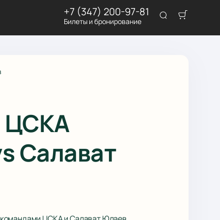
+7 (347) 200-97-81
Билеты и бронирование
в
а ЦСКА
vs Салават
 командами ЦСКА и Салават Юлаев.