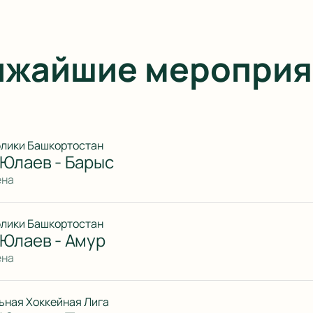
ижайшие мероприя
блики Башкортостан
 Юлаев - Барыс
ена
блики Башкортостан
 Юлаев - Амур
ена
ьная Хоккейная Лига