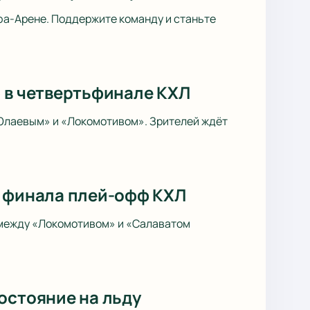
фа-Арене. Поддержите команду и станьте
» в четвертьфинале КХЛ
Юлаевым» и «Локомотивом». Зрителей ждёт
4 финала плей-офф КХЛ
 между «Локомотивом» и «Салаватом
остояние на льду