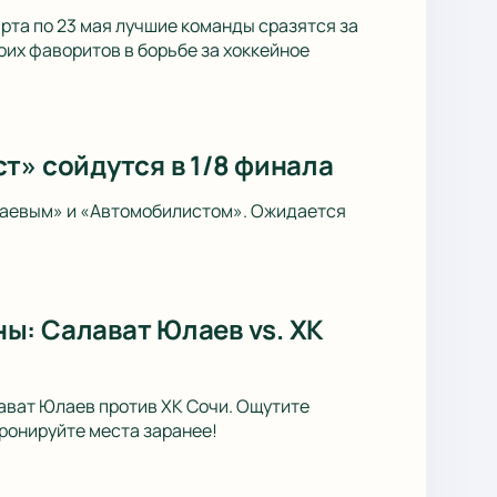
рта по 23 мая лучшие команды сразятся за
оих фаворитов в борьбе за хоккейное
т» сойдутся в 1/8 финала
лаевым» и «Автомобилистом». Ожидается
ы: Салават Юлаев vs. ХК
лават Юлаев против ХК Сочи. Ощутите
ронируйте места заранее!