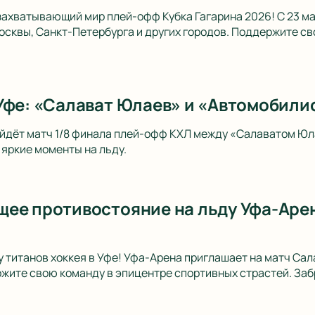
захватывающий мир плей-офф Кубка Гагарина 2026! С 23 ма
осквы, Санкт-Петербурга и других городов. Поддержите св
Уфе: «Салават Юлаев» и «Автомобилис
ойдёт матч 1/8 финала плей-офф КХЛ между «Салаватом Ю
 яркие моменты на льду.
ее противостояние на льду Уфа-Арен
у титанов хоккея в Уфе! Уфа-Арена приглашает на матч Са
жите свою команду в эпицентре спортивных страстей. Заб