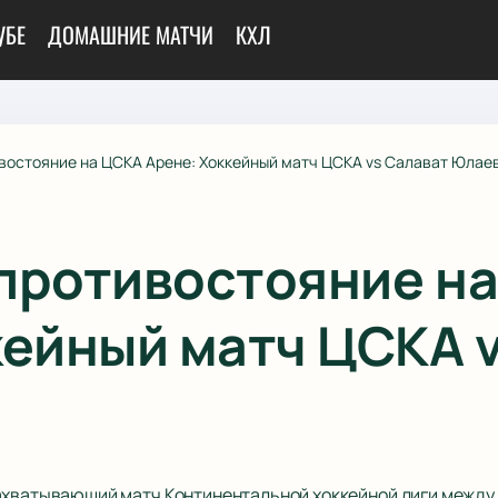
УБЕ
ДОМАШНИЕ МАТЧИ
КХЛ
востояние на ЦСКА Арене: Хоккейный матч ЦСКА vs Салават Юлае
противостояние н
кейный матч ЦСКА 
захватывающий матч Континентальной хоккейной лиги между