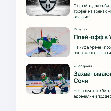
Откройте для себя 
трофей на аренах М
величие!
16 марта
Плей-офф в 
На «Уфа Арене» пр
напряжённая игра и
28 февраля
Захватывающ
Сочи
Не пропустите битв
адреналин и поддер