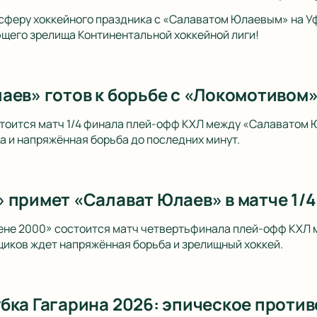
сферу хоккейного праздника с «Салаватом Юлаевым» на У
щего зрелища Континентальной хоккейной лиги!
аев» готов к борьбе с «Локомотивом
стоится матч 1/4 финала плей-офф КХЛ между «Салаватом 
 и напряжённая борьба до последних минут.
 примет «Салават Юлаев» в матче 1/
рене 2000» состоится матч четвертьфинала плей-офф КХЛ
иков ждет напряжённая борьба и зрелищный хоккей.
бка Гагарина 2026: эпическое против