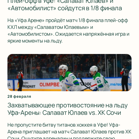
Плей-офф в Уфе: «Салават Юлаев» и
«Автомобилист» сойдутся в 1/8 финала
На «Уфа Арене» пройдёт матч 1/8 финала плей-офф
КХЛ между «Салаватом Юлаевым» и
«Автомобилистом». Ожидается напряжённая игра и
яркие моменты на льду.
28 февраля
Захватывающее противостояние на льду
Уфа-Арены: Салават Юлаев vs. ХК Сочи
Не пропустите битву титанов хоккея в Уфе! Уфа-
Арена приглашает на матч Салават Юлаев против ХК
Сочи. Ощутите адреналин и поддержите свою