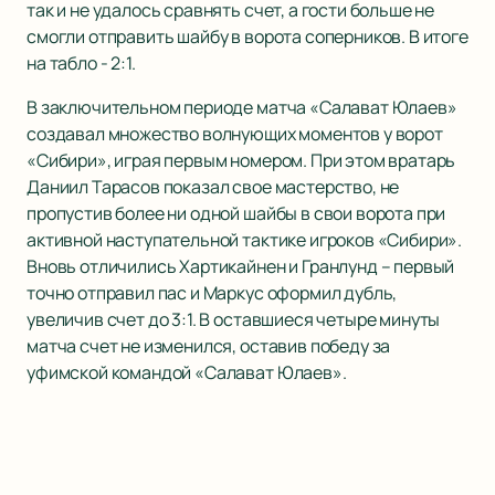
так и не удалось сравнять счет, а гости больше не
смогли отправить шайбу в ворота соперников. В итоге
на табло - 2:1.
В заключительном периоде матча «Салават Юлаев»
создавал множество волнующих моментов у ворот
«Сибири», играя первым номером. При этом вратарь
Даниил Тарасов показал свое мастерство, не
пропустив более ни одной шайбы в свои ворота при
активной наступательной тактике игроков «Сибири».
Вновь отличились Хартикайнен и Гранлунд – первый
точно отправил пас и Маркус оформил дубль,
увеличив счет до 3:1. В оставшиеся четыре минуты
матча счет не изменился, оставив победу за
уфимской командой «Салават Юлаев».