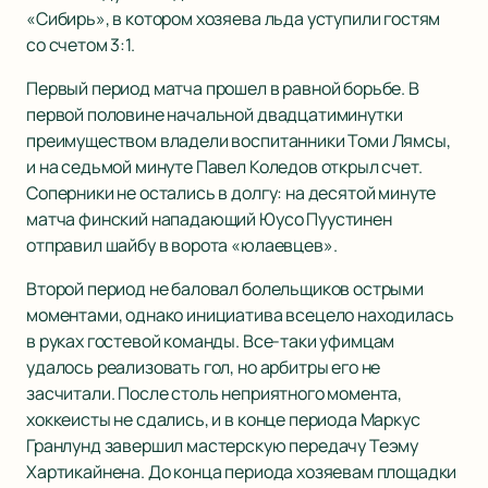
«Сибирь», в котором хозяева льда уступили гостям
со счетом 3:1.
Первый период матча прошел в равной борьбе. В
первой половине начальной двадцатиминутки
преимуществом владели воспитанники Томи Лямсы,
и на седьмой минуте Павел Коледов открыл счет.
Соперники не остались в долгу: на десятой минуте
матча финский нападающий Юусо Пуустинен
отправил шайбу в ворота «юлаевцев».
Второй период не баловал болельщиков острыми
моментами, однако инициатива всецело находилась
в руках гостевой команды. Все-таки уфимцам
удалось реализовать гол, но арбитры его не
засчитали. После столь неприятного момента,
хоккеисты не сдались, и в конце периода Маркус
Гранлунд завершил мастерскую передачу Теэму
Хартикайнена. До конца периода хозяевам площадки