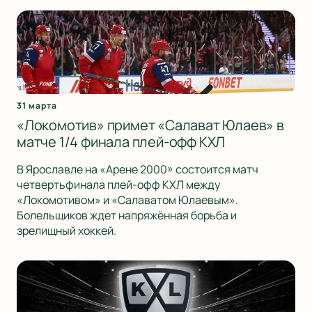
31 марта
«Локомотив» примет «Салават Юлаев» в
матче 1/4 финала плей-офф КХЛ
В Ярославле на «Арене 2000» состоится матч
четвертьфинала плей-офф КХЛ между
«Локомотивом» и «Салаватом Юлаевым».
Болельщиков ждет напряжённая борьба и
зрелищный хоккей.