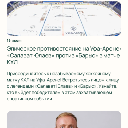
15 июля
Эпическое противостояние на Уфа-Арене:
«Салават Юлаев» против «Барыс» в матче
КХЛ
Присоединяйтесь к незабываемому хоккейному
матчу КХЛ на Уфа-Арене! Встретьтесь лицом к лицу
с легендами «Салават Юлаев» и «Барыс». Узнайте,
кто выйдет победителем в этом захватывающем
спортивном событии.