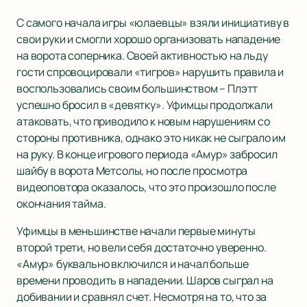
С самого начала игры «юлаевцы» взяли инициативу в
свои руки и смогли хорошо организовать нападение
на ворота соперника. Своей активностью на льду
гости спровоцировали «тигров» нарушить правила и
воспользовались своим большинством – Плэтт
успешно бросил в «девятку». Уфимцы продолжали
атаковать, что приводило к новым нарушениям со
стороны противника, однако это никак не сыграло им
на руку. В конце игрового периода «Амур» забросил
шайбу в ворота Метсолы, но после просмотра
видеоповтора оказалось, что это произошло после
окончания тайма.
Уфимцы в меньшинстве начали первые минуты
второй трети, но вели себя достаточно уверенно.
«Амур» буквально включился и начал больше
времени проводить в нападении. Шаров сыграл на
добивании и сравнял счет. Несмотря на то, что за