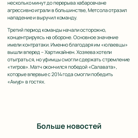
несколько минут до перерыва хабаровчане
агрессивно играли в большинстве, Метсола отразил
нападение и выручил команду.
Третий период команды начали осторожно,
концентрируясь на обороне. Основное значение
имели контратаки. Именно благодаря им «юлаевцы»
вышли вперед – Хартикайнен. Хозяева хотели
отыграться, но уфимцы смогли сдержать стремление
«тигров». Матч окончился победой «Салавата»,
которые впервые с 2014 года смогли победить
«Амур» в гостях.
Больше новостей