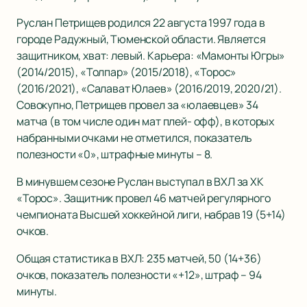
Руслан Петрищев родился 22 августа 1997 года в
городе Радужный, Тюменской области. Является
защитником, хват: левый. Карьера: «Мамонты Югры»
(2014/2015), «Толпар» (2015/2018), «Торос»
(2016/2021), «Салават Юлаев» (2016/2019, 2020/21).
Совокупно, Петрищев провел за «юлаевцев» 34
матча (в том числе один мат плей- офф), в которых
набранными очками не отметился, показатель
полезности «0», штрафные минуты – 8.
В минувшем сезоне Руслан выступал в ВХЛ за ХК
«Торос». Защитник провел 46 матчей регулярного
чемпионата Высшей хоккейной лиги, набрав 19 (5+14)
очков.
Общая статистика в ВХЛ: 235 матчей, 50 (14+36)
очков, показатель полезности «+12», штраф – 94
минуты.