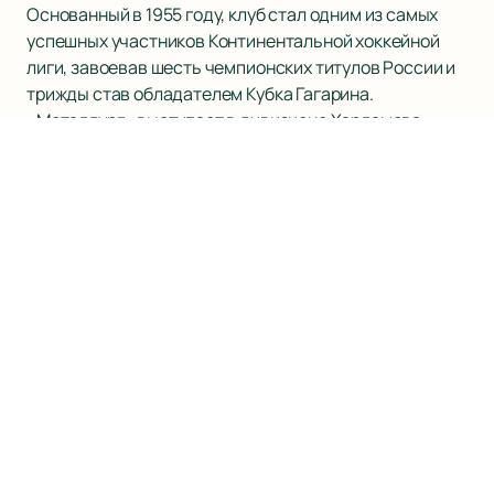
Основанный в 1955 году, клуб стал одним из самых
успешных участников Континентальной хоккейной
лиги, завоевав шесть чемпионских титулов России и
трижды став обладателем Кубка Гагарина.
«Металлург» выступает в дивизионе Харламова
Восточной конференции и проводит домашние матчи
на «Арене Металлург», которая вмещает 7704
зрителя.
Клубные цвета «Металлурга» — красный, белый и
синий, символизируют стойкость и решимость
команды. Принципиальный соперник клуба —
челябинский «Трактор», с которым они регулярно
встречаются в напряженных матчах «уральского
дерби». В истории клуба также отмечены острые
соперничества с такими командами, как «Динамо»,
«Авангард» и «Салават Юлаев».
На нашем сайте вы можете легко и быстро
купить