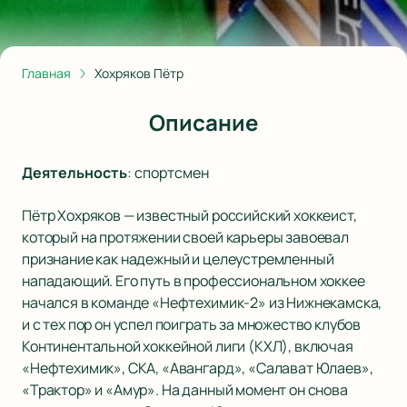
Главная
Хохряков Пётр
Описание
Деятельность
:
спортсмен
Пётр Хохряков — известный российский хоккеист,
который на протяжении своей карьеры завоевал
признание как надежный и целеустремленный
нападающий. Его путь в профессиональном хоккее
начался в команде «Нефтехимик-2» из Нижнекамска,
и с тех пор он успел поиграть за множество клубов
Континентальной хоккейной лиги (КХЛ), включая
«Нефтехимик», СКА, «Авангард», «Салават Юлаев»,
«Трактор» и «Амур». На данный момент он снова