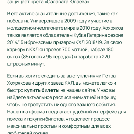
защищает цвета «Салавата Юлаева».
В его активе значительные достижения, такие как
победа на Универсиаде в 2009 году и участие в
молодежном чемпионате мира в 2010 году. Хохряков
также является обладателем Кубка Гагарина сезона
2014/15 и бронзовым призером КХЛ 2018/19. За свою
карьеру в КХЛ он провел 700 матчей, набрав 180
очков (85 голов и 95 передач) и заработав 220
штрафных минут.
Если вы хотите следить за выступлениями Петра
Хохрякова и других звезд КХЛ, вы можете легко и
быстро
купить билеты
на нашем сайте. У нас вы
найдете актуальное расписание матчей и афишу,
чтобы не пропустить ни одного важного события.
Наша платформа предлагает удобный интерфейс для
поиска и покупки билетов, что делает процесс
максимально простым и комфортным для всех
любителей хоккея.