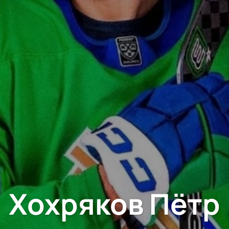
Хохряков Пётр