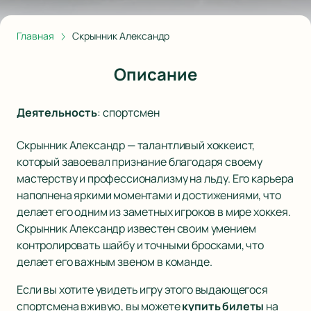
Главная
Скрынник Александр
Описание
Деятельность
:
спортсмен
Скрынник Александр — талантливый хоккеист,
который завоевал признание благодаря своему
мастерству и профессионализму на льду. Его карьера
наполнена яркими моментами и достижениями, что
делает его одним из заметных игроков в мире хоккея.
Скрынник Александр известен своим умением
контролировать шайбу и точными бросками, что
делает его важным звеном в команде.
Если вы хотите увидеть игру этого выдающегося
спортсмена вживую, вы можете
купить билеты
на