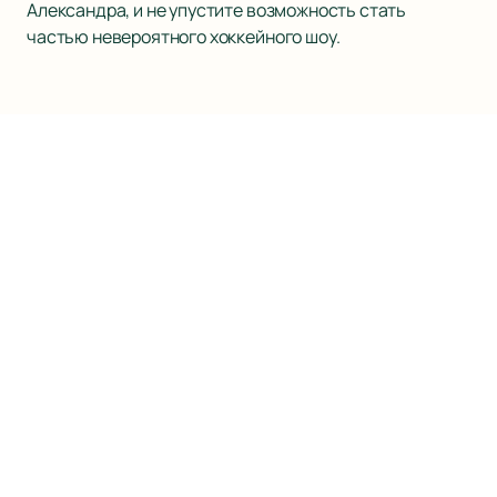
Александра, и не упустите возможность стать
частью невероятного хоккейного шоу.
Наверх
ХК САЛАВАТ ЮЛАЕВ
Матчи и Билеты
Новости
О клубе