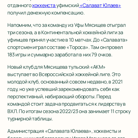
отданного
хоккеиста
уфимский
«Салават Юлаев»
получил денежную компенсацию.
Напомним, что за команду из Уфы Мясищев отыграл
три сезона, а в Континентальной хоккейной лиги за
уфимцев принял участие в 10 матчах. До «Салавата»
спортсмен играл составе «Тороса». Там он провел
183 игры и суммарно заработал в них 79 очков.
Новый клуб для Мясищева тульский «АКМ»
выступает во Всероссийской хоккейной лиге. Это
молодой клуб, основанный совсем недавно, в 2021
году, но уже успевший зарекомендовать себя как
перспективный, набирающий обороты. Перед
командой стоит задача продвигаться к лидерству в
ВХЛ. По итогам сезона 2022/23 она занимает 11 строку
турнирной таблицы.
Администрация «Салавата Юлаева», хоккеисты и