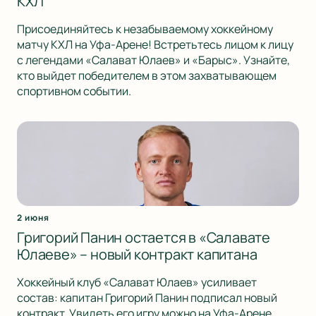
КХЛ
Присоединяйтесь к незабываемому хоккейному
матчу КХЛ на Уфа-Арене! Встретьтесь лицом к лицу
с легендами «Салават Юлаев» и «Барыс». Узнайте,
кто выйдет победителем в этом захватывающем
спортивном событии.
2 июня
Григорий Панин остается в «Салавате
Юлаеве» – новый контракт капитана
Хоккейный клуб «Салават Юлаев» усиливает
состав: капитан Григорий Панин подписал новый
контракт. Увидеть его игру можно на Уфа-Арене.