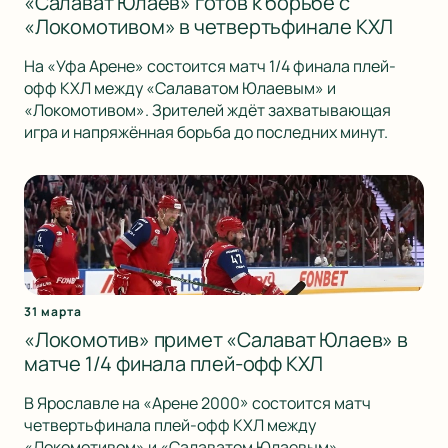
«Салават Юлаев» готов к борьбе с
«Локомотивом» в четвертьфинале КХЛ
На «Уфа Арене» состоится матч 1/4 финала плей-
офф КХЛ между «Салаватом Юлаевым» и
«Локомотивом». Зрителей ждёт захватывающая
игра и напряжённая борьба до последних минут.
31 марта
«Локомотив» примет «Салават Юлаев» в
матче 1/4 финала плей-офф КХЛ
В Ярославле на «Арене 2000» состоится матч
четвертьфинала плей-офф КХЛ между
«Локомотивом» и «Салаватом Юлаевым».